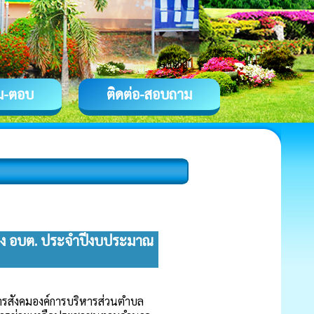
ม-ตอบ
ติดต่อ-สอบถาม
ง อบต. ประจำปีงบประมาณ
ิการสังคมองค์การบริหารส่วนตำบล